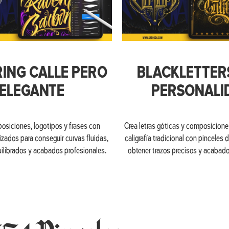
RING CALLE PERO
BLACKLETTER
ELEGANTE
PERSONALI
osiciones, logotipos y frases con
Crea letras góticas y composiciones
izados para conseguir curvas fluidas,
caligrafía tradicional con pinceles 
ilibrados y acabados profesionales.
obtener trazos precisos y acabad