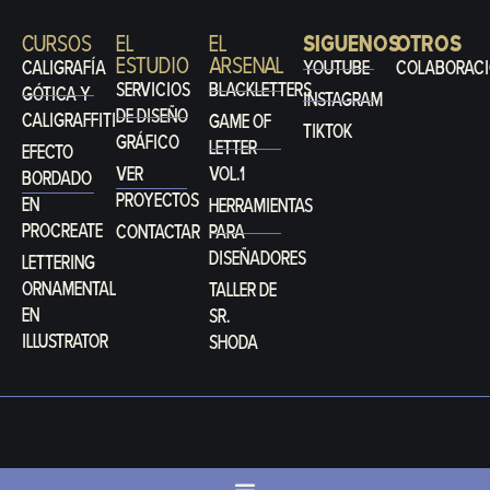
CURSOS
EL
EL
SIGUENOS
OTROS
ESTUDIO
ARSENAL
CALIGRAFÍA
YOUTUBE
COLABORACI
SERVICIOS
BLACKLETTERS
GÓTICA Y
INSTAGRAM
DE DISEÑO
CALIGRAFFITI
GAME OF
TIKTOK
GRÁFICO
LETTER
EFECTO
VER
VOL.1
BORDADO
PROYECTOS
EN
HERRAMIENTAS
PROCREATE
CONTACTAR
PARA
DISEÑADORES
LETTERING
ORNAMENTAL
TALLER DE
EN
SR.
ILLUSTRATOR
SHODA