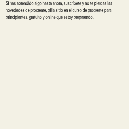
Si has aprendido algo hasta ahora, suscríbete y no te pierdas las
novedades de procreate, pilla sitio en el curso de procreate para
principiantes, gratuito y online que estoy preparando.
CURSO DE LETTERING
PROCREATE
Aprende a crear diseños con efecto bordado en procreate
HAZ CLIC AQUÍ
NUMERO DE CAPAS
Las capas en cualquier programa de diseño, ilustración, video… son la